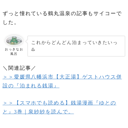
ずっと憧れている鶴丸温泉の記事もサイコーで
した。
これからどんどん泊まっていきたいっ
♨️
おっきなお
風呂
＼関連記事／
＞＞愛媛県八幡浜市【大正湯】ゲストハウス併
設の『泊まれる銭湯』
＞＞【スマホでも読める】銭湯漫画『ゆとの
と』3巻｜泉紗紗を読んで。