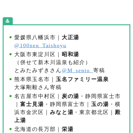
♨️
愛媛県八幡浜市｜
大正湯
@100nen_Taishoyu
大阪市東淀川区｜
昭和湯
（併せて新木川温泉も紹介）
とみたみずきさん
@M_sento_
寄稿
熊本県玉名市｜
玉名ファミリー温泉
大塚剛毅さん寄稿
名古屋市中村区｜
炭の湯
・静岡県富士市
｜
富士見湯
・静岡県富士市｜
玉の湯
・横
浜市金沢区｜
みなと湯
・東京都北区｜
殿
上湯
北海道の長万部｜
栄湯