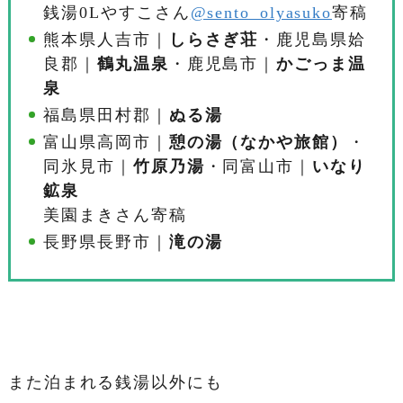
銭湯0Lやすこさん
@sento_olyasuko
寄稿
熊本県人吉市｜
しらさぎ荘
・鹿児島県姶
良郡｜
鶴丸温泉
・鹿児島市｜
かごっま温
泉
福島県田村郡｜
ぬる湯
富山県高岡市｜
憩の湯（なかや旅館）
・
同氷見市｜
竹原乃湯
・同富山市｜
いなり
鉱泉
美園まきさん寄稿
長野県長野市｜
滝の湯
また泊まれる銭湯以外にも