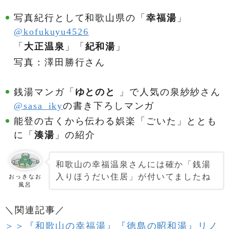
写真紀行として和歌山県の「
幸福湯
」
@kofukuyu4526
「
大正温泉
」「
紀和湯
」
写真：澤田勝行さん
銭湯マンガ「
ゆとのと
」で人気の泉紗紗さん
@sasa_iky
の書き下ろしマンガ
能登の古くから伝わる娯楽「ごいた」ととも
に「
湊湯
」の紹介
和歌山の幸福温泉さんには確か「銭湯
入りほうだい住居」が付いてましたね
おっきなお
風呂
＼関連記事／
＞＞『和歌山の幸福湯』『徳島の昭和湯』リノ