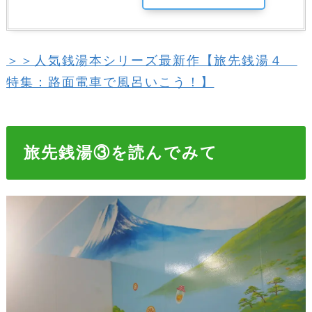
＞＞人気銭湯本シリーズ最新作【旅先銭湯４
特集：路面電車で風呂いこう！】
旅先銭湯③を読んでみて