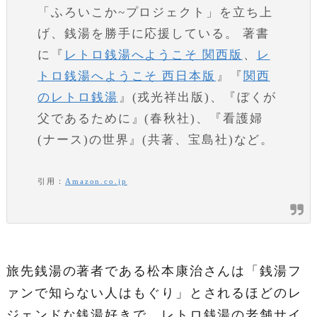
「ふろいこか~プロジェクト」を立ち上
げ、銭湯を勝手に応援している。 著書
に『
レトロ銭湯へようこそ 関西版
、
レ
トロ銭湯へようこそ 西日本版
』『
関西
のレトロ銭湯
』(戎光祥出版)、『ぼくが
父であるために』(春秋社)、『看護婦
(ナース)の世界』(共著、宝島社)など。
引用：
Amazon.co.jp
旅先銭湯の著者である松本康治さんは「銭湯フ
ァンで知らない人はもぐり」とされるほどのレ
ジェンドな銭湯好きで、レトロ銭湯の老舗サイ