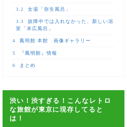
3.2
女湯「弥生風呂」
3.3
故障中では入れなかった、新しい浴
室「末広風呂」
4
鳳明館 本館 画像ギャラリー
5
『鳳明館』情報
6
まとめ
渋い！渋すぎる！こんなレトロ
な旅館が東京に現存してると
は！