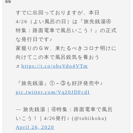
すでに出回っておりますが、本日
4/26（よい風呂の日）は『旅先銭湯④
特集：路面電車で風呂いこう！』の正式
な発行日です♪
家籠りのＧＷ、来たるべきコロナ明けに
向けてこの本で風呂鋭気を養おう
♬
https://t.co/obsVdo4VTm
『旅先銭湯』①～③も好評発売中♪
pic.twitter.com/Vq20JDFcdI
— 旅先銭湯｜④特集：路面電車で風呂
いこう！｜4/26発行♪ (@tabiikoka)
April 26, 2020