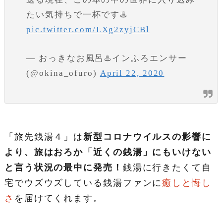
たい気持ちで一杯です♨️
pic.twitter.com/LXg2zyjCBl
— おっきなお風呂♨️インふろエンサー
(@okina_ofuro)
April 22, 2020
「旅先銭湯４」は
新型コロナウイルスの影響に
より、旅はおろか「近くの銭湯」にもいけない
と言う状況の最中に発売！
銭湯に行きたくて自
宅でウズウズしている銭湯ファンに
癒しと悔し
さ
を届けてくれます。