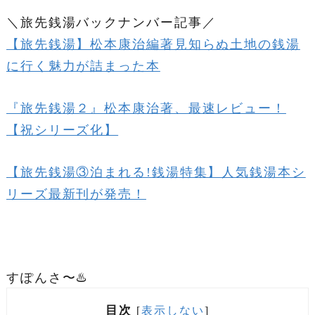
＼旅先銭湯バックナンバー記事／
【旅先銭湯】松本康治編著見知らぬ土地の銭湯
に行く魅力が詰まった本
『旅先銭湯２』松本康治著、最速レビュー！
【祝シリーズ化】
【旅先銭湯③泊まれる!銭湯特集】人気銭湯本シ
リーズ最新刊が発売！
すぽんさ〜♨️
目次
[
表示しない
]