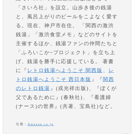
「さいろ社」を設立。山歩き後の銭湯
と、風呂上がりのビールをこよなく愛す
る。現在、神戸市在住。 「関西の激渋
銭湯」「激渋食堂メモ」などのサイトを
主催するほか、銭湯ファンの仲間たちと
「ふろいこか~プロジェクト」を立ち上
げ、銭湯を勝手に応援している。 著書
に『
レトロ銭湯へようこそ 関西版
、
レ
トロ銭湯へようこそ 西日本版
』『
関西
のレトロ銭湯
』(戎光祥出版)、『ぼくが
父であるために』(春秋社)、『看護婦
(ナース)の世界』(共著、宝島社)など。
引用：
Amazon.co.jp