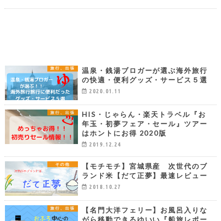
温泉・銭湯ブロガーが選ぶ海外旅行
旅行、出張
の快適・便利グッズ・サービス５選
2020.01.11
HIS・じゃらん・楽天トラベル『お
旅行、出張
年玉・初夢フェア・セール』ツアー
はホントにお得 2020版
2019.12.24
【モチモチ】宮城県産 次世代のブ
その他
ランド米【だて正夢】最速レビュー
2018.10.27
【名門大洋フェリー】お風呂入りな
旅行、出張
がら移動できるゆいい『船旅レポー