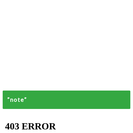
”note”