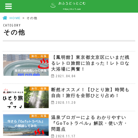
HOME
その他
CATEGORY
その他
【鳳明館】東京都文京区にいまだ残
旅行、出張
るレトロ旅館に泊まった！レトロな
大浴場に興奮！
2021.04.04
断然オススメ！【ひとり旅】時間も
旅行、出張
自由！旅行を全部ひとり占め！
2020.11.20
温泉ブロガーによる わかりやすい
旅行、出張
『GoToトラベル』解説・使い方・
問題点
2020.11.17