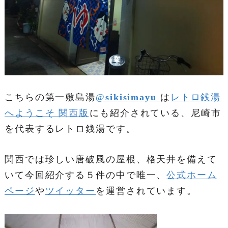
こちらの第一敷島湯
@
sikisimayu
は
レトロ銭湯
へようこそ 関西版
にも紹介されている、尼崎市
を代表するレトロ銭湯です。
関西では珍しい唐破風の屋根、格天井を備えて
いて今回紹介する５件の中で唯一、
公式ホーム
ページ
や
ツイッター
を運営されています。