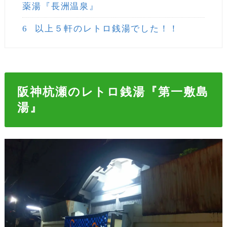
薬湯『長洲温泉』
6
以上５軒のレトロ銭湯でした！！
阪神杭瀬のレトロ銭湯『第一敷島
湯』