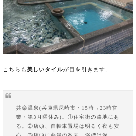
こちらも
美しいタイル
が目を引きます。
共楽温泉(兵庫県尼崎市・15時→23時営
業・第3月曜休み)。①住宅街の路地にあ
る。②店頭、自転車置場は明るく夜も安
心。③店頭に薬湯の案内。浴槽は深、