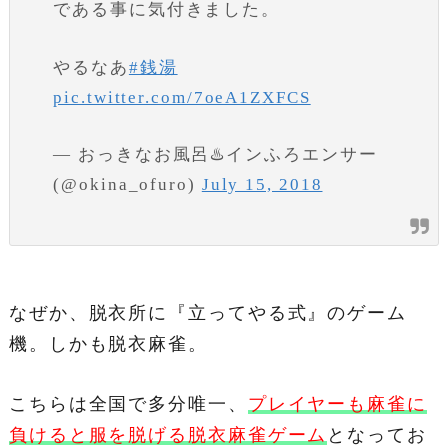
である事に気付きました。
やるなあ
#銭湯
pic.twitter.com/7oeA1ZXFCS
— おっきなお風呂♨️インふろエンサー
(@okina_ofuro)
July 15, 2018
なぜか、脱衣所に『立ってやる式』のゲーム
機。しかも脱衣麻雀。
こちらは全国で多分唯一、
プレイヤーも麻雀に
負けると服を脱げる脱衣麻雀ゲーム
となってお