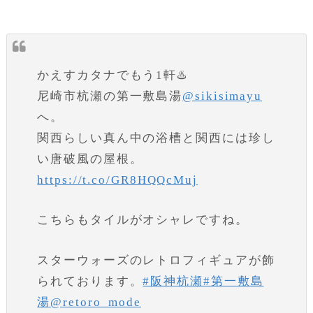
かえすカタナでもう1軒♨️
尼崎市杭瀬の第一敷島湯
@sikisimayu
へ。
関西らしい真ん中の浴槽と関西には珍し
い唐破風の屋根。
https://t.co/GR8HQQcMuj
こちらもタイルがオシャレですね。
スターウォーズのレトロフィギュアが飾
られております。
#阪神杭瀬
#第一敷島
湯
@retoro_mode