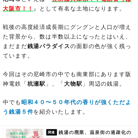
大阪市！！
』として有名な土地になります。
戦後の高度経済成長期にグングンと人口が増え
た背景から、数は半数以上になったとはいえ、
まだまだ
銭湯パラダイス
の面影の色が強く残っ
ています。
今回はその尼崎市の中でも南東部にあります阪
神電鉄「
杭瀬
駅
」、「
大物
駅
」周辺の銭湯。
中でも
昭和４０〜５０年代の香りが強くただよ
う銭湯５件
を紹介いたします。
銭湯の廃業、温泉街の過疎化の