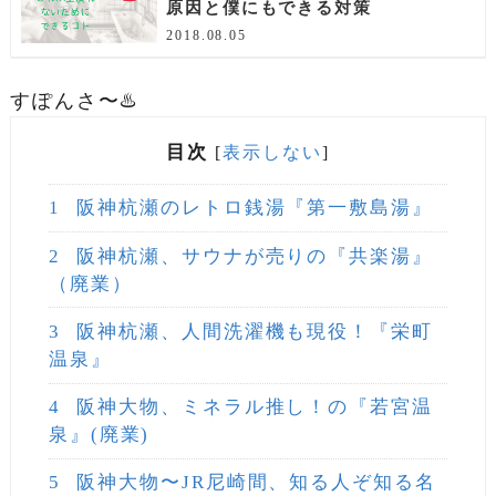
原因と僕にもできる対策
2018.08.05
すぽんさ〜♨️
目次
[
表示しない
]
1
阪神杭瀬のレトロ銭湯『第一敷島湯』
2
阪神杭瀬、サウナが売りの『共楽湯』
（廃業）
3
阪神杭瀬、人間洗濯機も現役！『栄町
温泉』
4
阪神大物、ミネラル推し！の『若宮温
泉』(廃業)
5
阪神大物〜JR尼崎間、知る人ぞ知る名