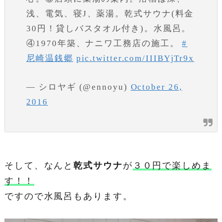
浅、電気、寝J、薬湯。乾式サウナ(料金
30円！貸しバスタオル付き)。水風呂。
④1970年築、ナニワ工務店の施工。
#
尼崎温銭郷
pic.twitter.com/IIIBYjTr9x
— シロヤギ (@ennoyu)
October 26,
2016
そして、なんと
乾式サウナ
が
３０円で楽しめま
す！！
ですので水風呂もあります。