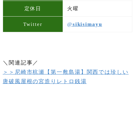
定休日
火曜
Twitter
@
sikisimayu
＼関連記事／
＞＞尼崎市杭瀬【第一敷島湯】関西では珍しい
唐破風屋根の宮造りレトロ銭湯