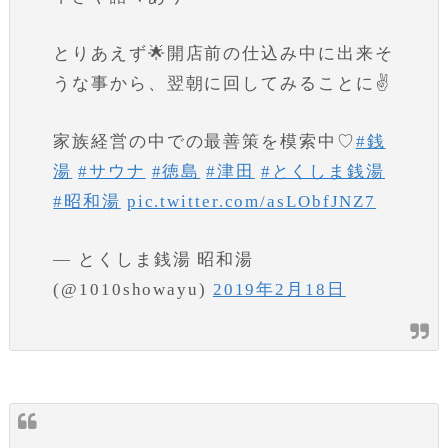
とりあえず🌟開店前の仕込み中に出来そ
うな事から、翌朝に回してみることに✌️
家族経営の中での最善策を模索中♡
#銭
湯
#サウナ
#徳島
#津田
#とくしま銭湯
#昭和湯
pic.twitter.com/asLObfJNZ7
— とくしま銭湯 昭和湯
(@1010showayu)
2019年2月18日