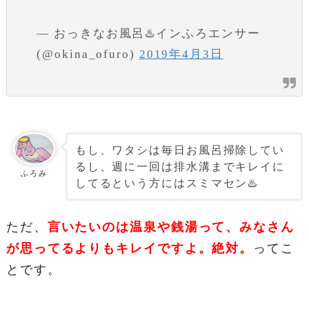
— おっきなお風呂♨️インふろエンサー
(@okina_ofuro)
2019年4月3日
もし、ワタシは毎日お風呂掃除してい
るし、週に一回は排水溝までキレイに
ふろみ
してるという方にはスミマセン♨️
ただ、
言いたいのは温泉や銭湯って、みなさん
が
思ってるよりもキレイですよ。絶対。
ってこ
とです。