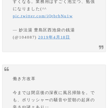
すくなる。業務用はすごく泡立つ、勉強
になりました(^^ゞ
pic.twitter.com/iQrbrbNu1w
— 妙法湯 豊島区西池袋の銭湯
(@104087)
2019年4月18日
働き方改革
今までは閉店後の深夜に風呂掃除を。で
も、ポリッシャーの騒音や翌朝の起床の
辛さや諸々あり‥