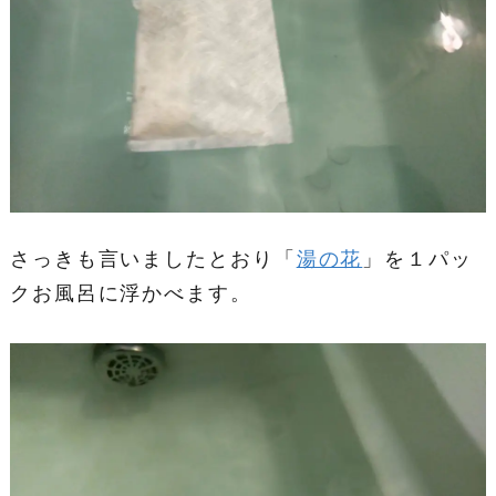
さっきも言いましたとおり「
湯の花
」を１パッ
クお風呂に浮かべます。