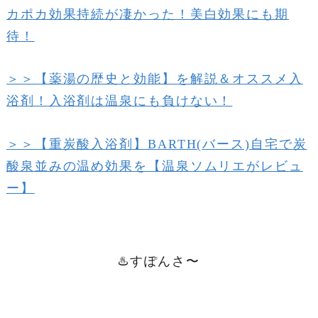
カポカ効果持続が凄かった！美白効果にも期
待！
＞＞【薬湯の歴史と効能】を解説＆オススメ入
浴剤！入浴剤は温泉にも負けない！
＞＞【重炭酸入浴剤】BARTH(バース)自宅で炭
酸泉並みの温め効果を【温泉ソムリエがレビュ
ー】
♨️すぽんさ〜