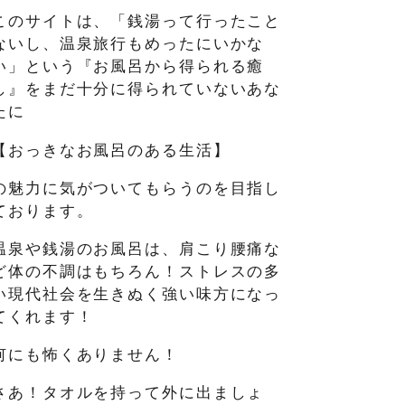
このサイトは、「銭湯って行ったこと
ないし、温泉旅行もめったにいかな
い」という『お風呂から得られる癒
し』をまだ十分に得られていないあな
たに
【おっきなお風呂のある生活】
の魅力に気がついてもらうのを目指し
ております。
温泉や銭湯のお風呂は、肩こり腰痛な
ど体の不調はもちろん！ストレスの多
い現代社会を生きぬく強い味方になっ
てくれます！
何にも怖くありません！
さあ！タオルを持って外に出ましょ