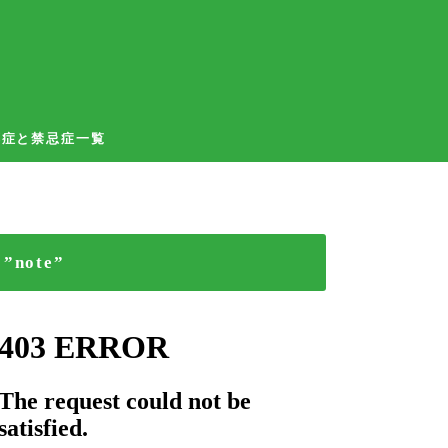
応症と禁忌症一覧
”note”