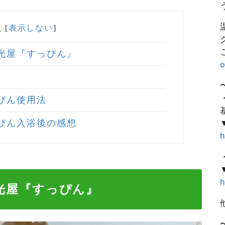
次
[
表示しない
]
光屋『すっぴん』
ぴん使用法
ぴん入浴後の感想
h
光屋『すっぴん』