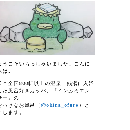
ようこそいらっしゃいました。こんに
ちは。
日本全国800軒以上の温泉・銭湯に入浴
した風呂好きカッパ、『インふろエン
サー』の
おっきなお風呂（
@
okina_ofuro
）
と
申します。