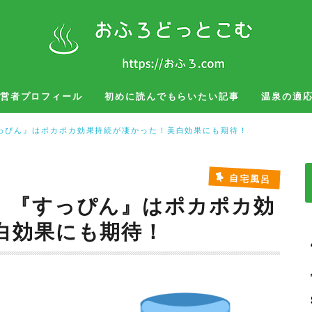
営者プロフィール
初めに読んでもらいたい記事
温泉の適
湯治
お風呂グッズ
旅行、出張
っぴん』はポカポカ効果持続が凄かった！美白効果にも期待！
自宅風呂
】『すっぴん』はポカポカ効
白効果にも期待！