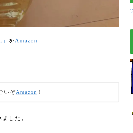
ん」
を
Amazon
ごいぞ
Amazon
‼️
みました。