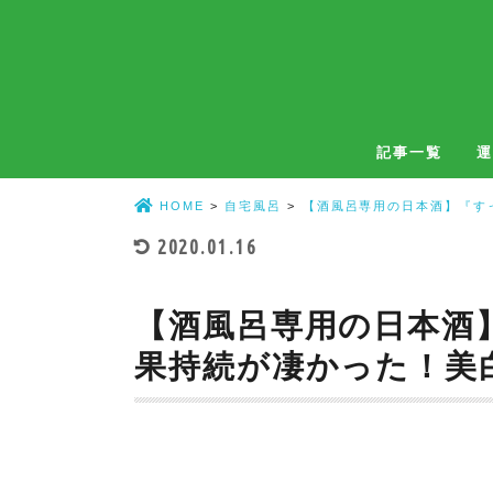
記事一覧
運
温泉
銭湯
温泉・銭湯共通
自宅風呂
HOME
自宅風呂
【酒風呂専用の日本酒】『す
2020.01.16
【酒風呂専用の日本酒
果持続が凄かった！美