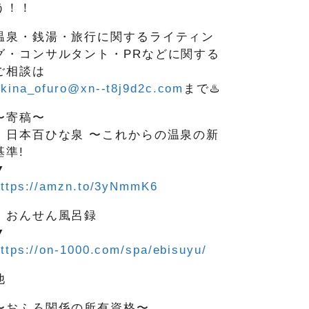
う！！
温泉・銭湯・旅行に関するライティン
グ・コンサルタント・PRなどに関する
ご相談は
okina_ofuro@xn--t8j9d2c.com
まで♨️
〜寄稿〜
・日本百ひな泉 〜これからの温泉の新
基準!
▼
https://amzn.to/3yNmmK6
・おんせん風呂録
▼
ttps://on-1000.com/spa/ebisuyu/
他
〜おふろ関係の所有資格〜