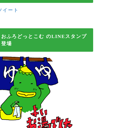
ツイート
おふろどっとこむ のLINEスタンプ
登場