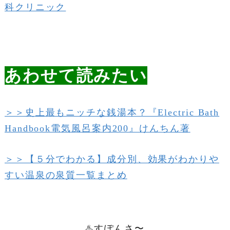
科クリニック
あわせて読みたい
＞＞史上最もニッチな銭湯本？『Electric Bath
Handbook電気風呂案内200』けんちん著
＞＞【５分でわかる】成分別、効果がわかりや
すい温泉の泉質一覧まとめ
♨️すぽんさ〜