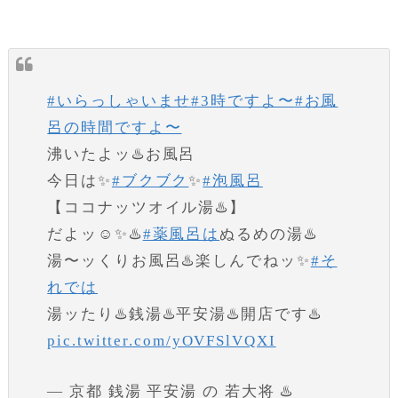
#いらっしゃいませ
#3時ですよ〜
#お風
呂の時間ですよ〜
沸いたよッ♨️お風呂
今日は✨
#ブクブク
✨
#泡風呂
【ココナッツオイル湯♨️】
だよッ☺️✨♨️
#薬風呂は
ぬるめの湯♨️
湯〜ッくりお風呂♨️楽しんでねッ✨
#そ
れでは
湯ッたり♨️銭湯♨️平安湯♨️開店です♨️
pic.twitter.com/yOVFSlVQXI
— 京都 銭湯 平安湯 の 若大将 ♨️