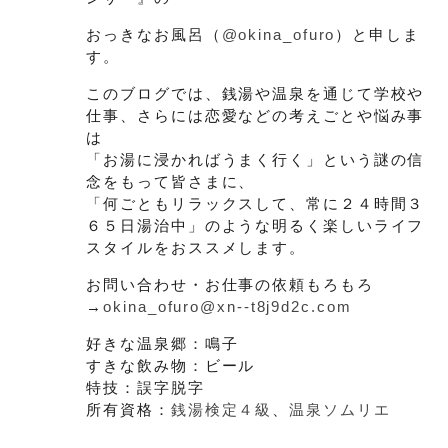
おっきなお風呂（
@okina_ofuro
）と申しま
す。
このブログでは、銭湯や温泉を通じて学校や
仕事、さらには恋愛などの考えごとや悩み事
は
「お湯に浸かればうまく行く」という謎の信
念をもって皆さまに、
「何ごともリラックスして、常に２４時間３
６５日湯治中」のような明るく楽しいライフ
スタイルをおススメします。
お問い合わせ・お仕事の依頼もろもろ
→
okina_ofuro@xn--t8j9d2c.com
好きな温泉郷：鳴子
すきな飲み物：ビール
特技：誤字脱字
所有資格：
銭湯検定４級
、
温泉ソムリエ