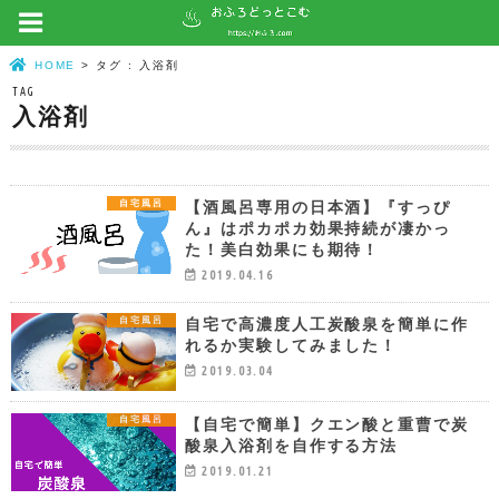
HOME
タグ : 入浴剤
TAG
入浴剤
【酒風呂専用の日本酒】『すっぴ
自宅風呂
ん』はポカポカ効果持続が凄かっ
た！美白効果にも期待！
2019.04.16
自宅で高濃度人工炭酸泉を簡単に作
自宅風呂
れるか実験してみました！
2019.03.04
【自宅で簡単】クエン酸と重曹で炭
自宅風呂
酸泉入浴剤を自作する方法
2019.01.21