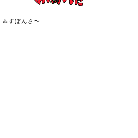
♨️すぽんさ〜