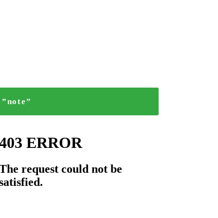
”note”