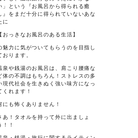
い」という『お風呂から得られる癒
し』をまだ十分に得られていないあな
たに
【おっきなお風呂のある生活】
の魅力に気がついてもらうのを目指し
ております。
温泉や銭湯のお風呂は、肩こり腰痛な
ど体の不調はもちろん！ストレスの多
い現代社会を生きぬく強い味方になっ
てくれます！
何にも怖くありません！
さあ！タオルを持って外に出ましょ
う！！
温泉・銭湯・旅行に関するライティン