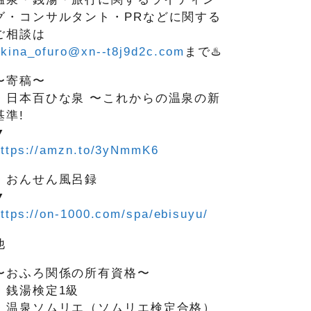
グ・コンサルタント・PRなどに関する
ご相談は
okina_ofuro@xn--t8j9d2c.com
まで♨️
〜寄稿〜
・日本百ひな泉 〜これからの温泉の新
基準!
▼
https://amzn.to/3yNmmK6
・おんせん風呂録
▼
ttps://on-1000.com/spa/ebisuyu/
他
〜おふろ関係の所有資格〜
・銭湯検定1級
・温泉ソムリエ（ソムリエ検定合格）