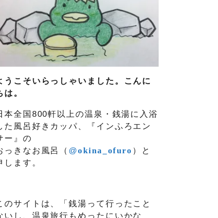
ようこそいらっしゃいました。こんに
ちは。
日本全国800軒以上の温泉・銭湯に入浴
した風呂好きカッパ、『インふろエン
サー』の
おっきなお風呂（
@
okina_ofuro
）
と
申します。
このサイトは、「銭湯って行ったこと
ないし、温泉旅行もめったにいかな