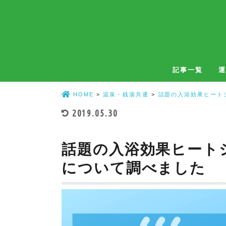
記事一覧
運
温泉
銭湯
温泉・銭湯共通
自宅風呂
HOME
温泉・銭湯共通
話題の入浴効果ヒート
2019.05.30
話題の入浴効果ヒート
について調べました