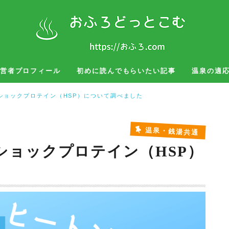
営者プロフィール
初めに読んでもらいたい記事
温泉の適
湯治
お風呂グッズ
旅行、出張
ショックプロテイン（HSP）について調べました
温泉・銭湯共通
ショックプロテイン（HSP）