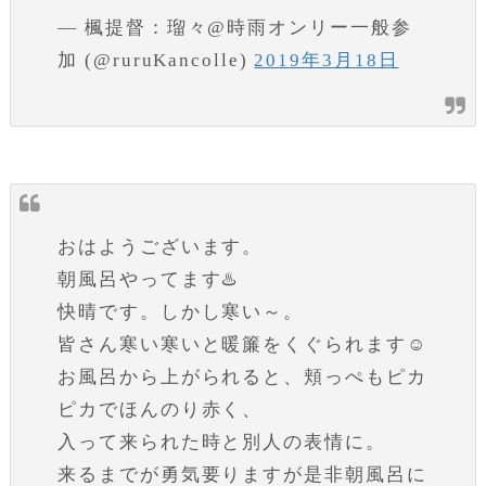
— 楓提督：瑠々@時雨オンリー一般参
加 (@ruruKancolle)
2019年3月18日
おはようございます。
朝風呂やってます♨️
快晴です。しかし寒い～。
皆さん寒い寒いと暖簾をくぐられます☺️
お風呂から上がられると、頬っぺもピカ
ピカでほんのり赤く、
入って来られた時と別人の表情に。
来るまでが勇気要りますが是非朝風呂に