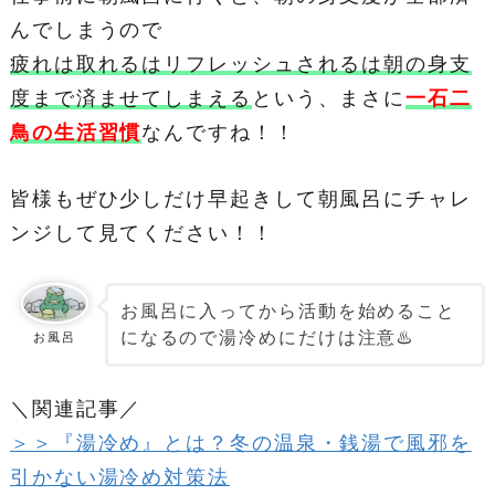
んでしまうので
疲れは取れるはリフレッシュされるは朝の身支
度まで済ませてしまえる
という、まさに
一石二
鳥の生活習慣
なんですね！！
皆様もぜひ少しだけ早起きして朝風呂にチャレ
ンジして見てください！！
お風呂に入ってから活動を始めること
になるので湯冷めにだけは注意♨️
お風呂
＼関連記事／
＞＞『湯冷め』とは？冬の温泉・銭湯で風邪を
引かない湯冷め対策法