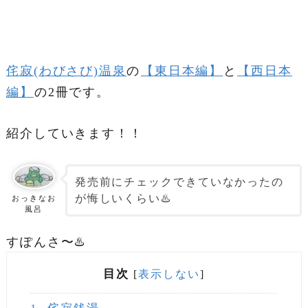
侘寂(わびさび)温泉
の
【東日本編】
と
【西日本
編】
の2冊です。
紹介していきます！！
発売前にチェックできていなかったの
が悔しいくらい♨️
おっきなお
風呂
すぽんさ〜♨️
目次
[
表示しない
]