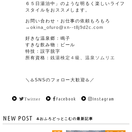
６５日湯治中」のような明るく楽しいライフ
スタイルをおススメします。
お問い合わせ・お仕事の依頼もろもろ
→
okina_ofuro@xn--t8j9d2c.com
好きな温泉郷：鳴子
すきな飲み物：ビール
特技：誤字脱字
所有資格：
銭湯検定４級
、
温泉ソムリエ
＼♨️SNSのフォロー大歓迎♨️／
Facebook
Instagram
Twitter
NEW POST
♨️おふろどっとこむの最新記事