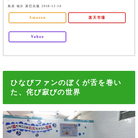
魚谷 祐介 辰巳出版 2018-12-10
Amazon
楽天市場
Yahoo
ひなびファンのぼくが舌を巻い
た、侘び寂びの世界