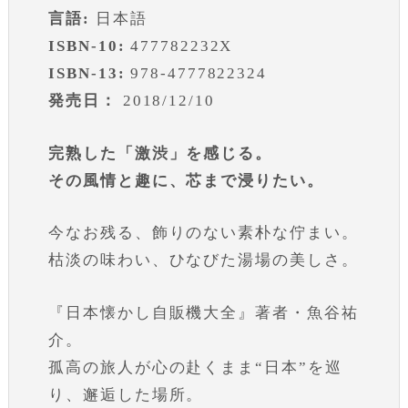
言語:
日本語
ISBN-10:
477782232X
ISBN-13:
978-4777822324
発売日：
2018/12/10
完熟した「激渋」を感じる。
その風情と趣に、芯まで浸りたい。
今なお残る、飾りのない素朴な佇まい。
枯淡の味わい、ひなびた湯場の美しさ。
『日本懐かし自販機大全』著者・魚谷祐
介。
孤高の旅人が心の赴くまま“日本”を巡
り、邂逅した場所。