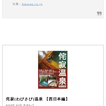
引用：
Amazon.co.jp
侘寂(わびさび)温泉 【西日本編】
posted with
カエレバ