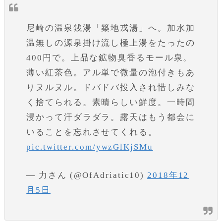
尼崎の温泉銭湯「築地戎湯」へ。加水加
温無しの源泉掛け流し極上湯をたったの
400円で。上品な鉱物臭香るモール泉。
薄い紅茶色。アル単で微量の泡付きもあ
りヌルヌル。ドバドバ投入され惜しみな
く捨てられる。素晴らしい鮮度。一時間
浸かって汗ダラダラ。露天はもう都会に
いることを忘れさせてくれる。
pic.twitter.com/ywzGlKjSMu
— 力さん (@OfAdriatic10)
2018年12
月5日