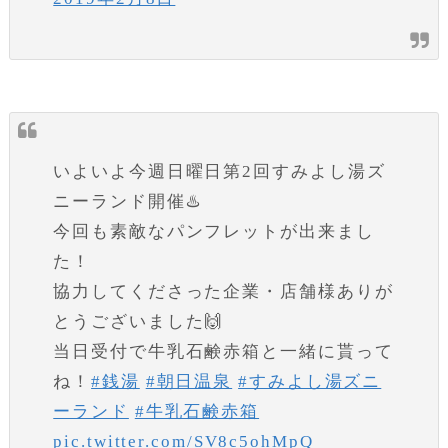
いよいよ今週日曜日第2回すみよし湯ズ
ニーランド開催♨️
今回も素敵なパンフレットが出来まし
た！
協力してくださった企業・店舗様ありが
とうございました🙌
当日受付で牛乳石鹸赤箱と一緒に貰って
ね！
#銭湯
#朝日温泉
#すみよし湯ズニ
ーランド
#牛乳石鹸赤箱
pic.twitter.com/SV8c5ohMpQ