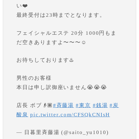
い❤️
最終受付は23時までとなります。
フェイシャルエステ 20分 1000円もま
だ空きありますよ〜〜〜☺️
お待ちしております♨️
男性のお客様
本日は申し訳御座いません😭😭😭
店長 ボブ👴🏾
#斉藤湯
#東京
#銭湯
#炭
酸泉
pic.twitter.com/CFSQkCNIsH
— 日暮里斉藤湯 (@saito_yu1010)