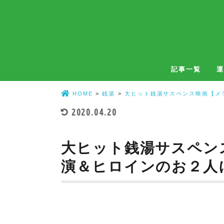
記事一覧
運
温泉
銭湯
温泉・銭湯共通
自宅風呂
HOME
銭湯
大ヒット銭湯サスペンス映画【メ
2020.04.20
大ヒット銭湯サスペン
演＆ヒロインのお２人