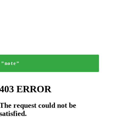
”note”