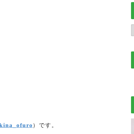
kina_ofuro
）です。