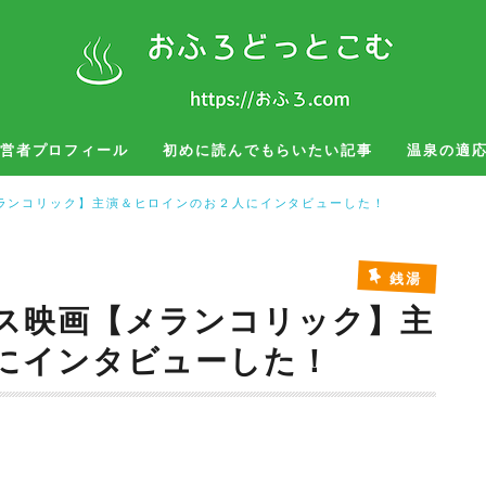
営者プロフィール
初めに読んでもらいたい記事
温泉の適
湯治
お風呂グッズ
旅行、出張
ランコリック】主演＆ヒロインのお２人にインタビューした！
銭湯
ス映画【メランコリック】主
にインタビューした！