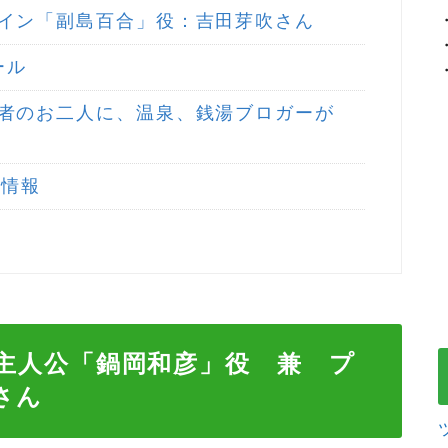
イン「副島百合」役：吉田芽吹さん
ール
者のお二人に、温泉、銭湯ブロガーが
ル情報
主人公「
鍋岡和彦」
役 兼 プ
さん