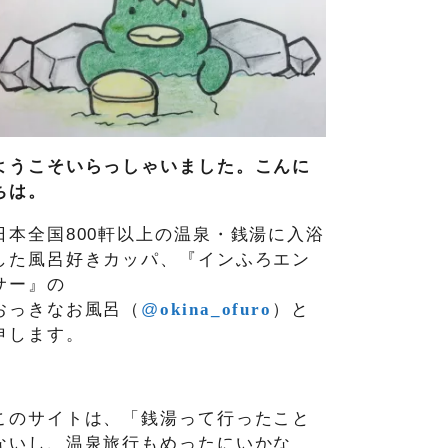
ようこそいらっしゃいました。こんに
ちは。
日本全国800軒以上の温泉・銭湯に入浴
した風呂好きカッパ、『インふろエン
サー』の
おっきなお風呂（
@
okina_ofuro
）
と
申します。
このサイトは、「銭湯って行ったこと
ないし、温泉旅行もめったにいかな