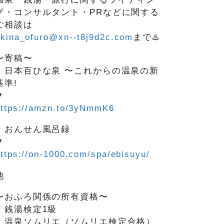
グ・コンサルタント・PRなどに関する
ご相談は
okina_ofuro@xn--t8j9d2c.com
まで♨️
〜寄稿〜
・日本百ひな泉 〜これからの温泉の新
基準!
▼
https://amzn.to/3yNmmK6
・おんせん風呂録
▼
ttps://on-1000.com/spa/ebisuyu/
他
〜おふろ関係の所有資格〜
・銭湯検定1級
・温泉ソムリエ（ソムリエ検定合格）