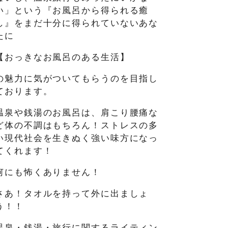
い」という『お風呂から得られる癒
し』をまだ十分に得られていないあな
たに
【おっきなお風呂のある生活】
の魅力に気がついてもらうのを目指し
ております。
温泉や銭湯のお風呂は、肩こり腰痛な
ど体の不調はもちろん！ストレスの多
い現代社会を生きぬく強い味方になっ
てくれます！
何にも怖くありません！
さあ！タオルを持って外に出ましょ
う！！
温泉・銭湯・旅行に関するライティン