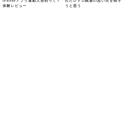
iPhoneアプリ連動入浴剤って？
れたレトロ銭湯の思い出を残そ
体験レビュー
うと思う