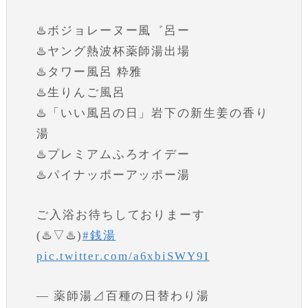
♨️ボジョレーヌー風゛呂ー
♨️ヤング熱波杯薬師湯出場
♨️タワー風呂 粋雅
♨️生りんご風呂
♨️「いい風呂の日」岩下の新生姜の香り
湯
♨️プレミアムふろオイデー
♨️パイナッポーアッポー湯
ご入浴お待ちしておりまーす
(♨️▽♨️)
#銭湯
pic.twitter.com/a6xbiSWY9I
— 薬師湯⊿百種の日替わり湯