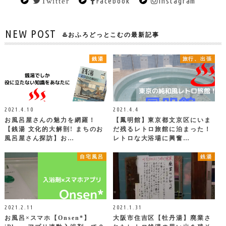
Facebook
Instagram
Twitter
NEW POST
♨️おふろどっとこむの最新記事
銭湯
旅行、出張
2021.4.10
2021.4.4
お風呂屋さんの魅力を網羅！
【鳳明館】東京都文京区にいま
【銭湯 文化的大解剖! まちのお
だ残るレトロ旅館に泊まった！
風呂屋さん探訪】お…
レトロな大浴場に興奮…
自宅風呂
銭湯
2021.2.11
2021.1.31
お風呂×スマホ【Onsen*】
大阪市住吉区【牡丹湯】廃業さ