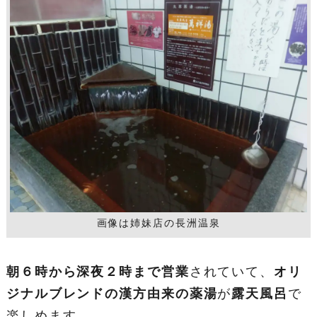
画像は姉妹店の長洲温泉
朝６時から深夜２時まで営業
されていて、
オリ
ジナルブレンドの漢方由来の薬湯
が
露天風呂
で
楽しめます。