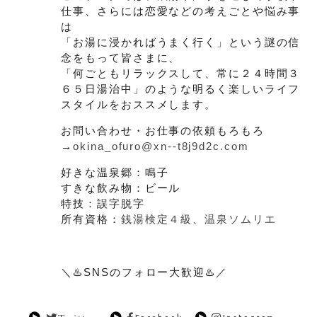
仕事、さらには恋愛などの考えごとや悩み事
は
「お湯に浸かればうまく行く」という謎の信
念をもって皆さまに、
「何ごともリラックスして、常に２４時間３
６５日湯治中」のような明るく楽しいライフ
スタイルをおススメします。
お問い合わせ・お仕事の依頼もろもろ
→
okina_ofuro@xn--t8j9d2c.com
好きな温泉郷：鳴子
すきな飲み物：ビール
特技：誤字脱字
所有資格：
銭湯検定４級
、
温泉ソムリエ
＼♨️SNSのフォロー大歓迎♨️／