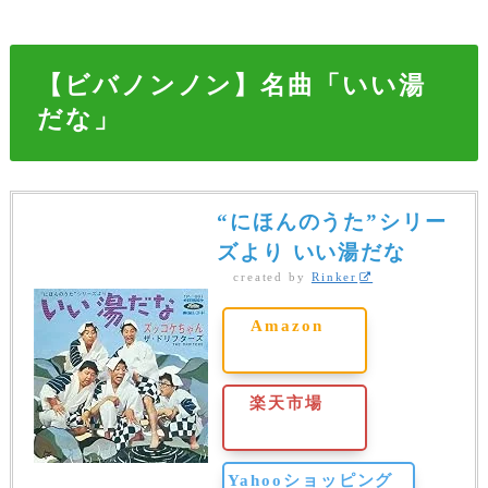
【ビバノンノン】名曲「いい湯
だな」
“にほんのうた”シリー
ズより いい湯だな
created by
Rinker
Amazon
楽天市場
Yahooショッピング