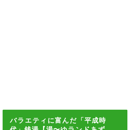
バラエティに富んだ「平成時
代」銭湯【湯〜ゆランドあず