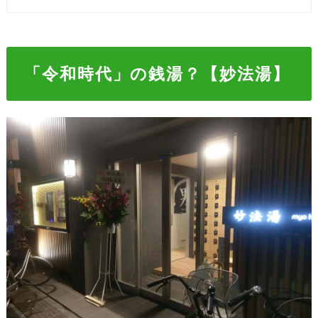
「令和時代」の銭湯？【妙法湯】