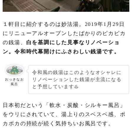
１軒目に紹介するのは妙法湯。2019年1月29日
にリニューアルオープンしたばかりのピカピカ
の銭湯、
白を基調にした見事なリノベーショ
ン。令和時代幕開けにふさわしい銭湯です。
令和風の銭湯はこのようなオシャレに
リノベーションした銭湯が主流になる
おっきなお
風呂
と予想しています♨️
日本初だという「軟水・炭酸・シルキー風呂」
をウリにされていて、湯上りのスベスベ感、ポ
カポカの持続が続く気持ちいお風呂です。