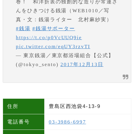
巻！ 和洋折衷の独創的な造りが常連さ
んをひきつける銭湯（WEB1010／写
真・文：銭湯ライター 北村麻紗実）
#銭湯
#銭湯サポーター
https://t.co/p0VcUUQ9ie
pic.twitter.com/eqUY3rzvTI
— 東京銭湯／東京都浴場組合【公式】
(@tokyo_sento)
2017年12月13日
住所
豊島区西池袋4-13-9
電話番号
03-3986-6997