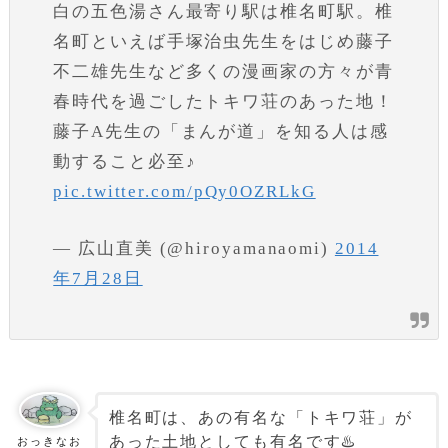
白の五色湯さん最寄り駅は椎名町駅。椎
名町といえば手塚治虫先生をはじめ藤子
不二雄先生など多くの漫画家の方々が青
春時代を過ごしたトキワ荘のあった地！
藤子A先生の「まんが道」を知る人は感
動すること必至♪
pic.twitter.com/pQy0OZRLkG
— 広山直美 (@hiroyamanaomi)
2014
年7月28日
椎名町は、あの有名な「トキワ荘」が
あった土地としても有名です♨️
おっきなお