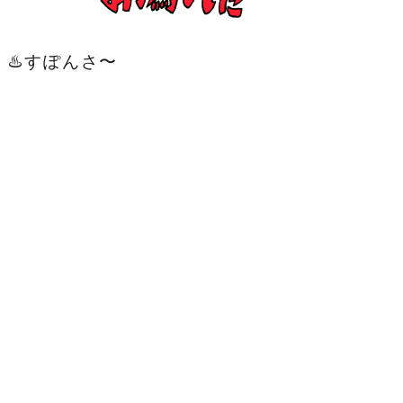
♨️すぽんさ〜