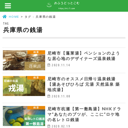
HOME
タグ : 兵庫県の銭湯
TAG
兵庫県の銭湯
尼崎市【蓬莱湯】ペンションのよう
銭湯
な居心地のデザイナーズ温泉銭湯
2020.11.14
尼崎市のオススメ日帰り温泉銭湯
銭湯
【湯あそびひろば 元湯 天然温泉 築
地戎湯】
2020.11.08
尼崎市杭瀬【第一敷島湯】NHKドラ
銭湯
マ”あなたのブツが、ここに”ロケ地
の名レトロ銭湯
2020.02.19