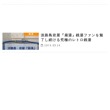
淡路島岩屋『扇湯』銭湯ファンを魅
銭湯
了し続ける究極のレトロ銭湯
2019.09.24