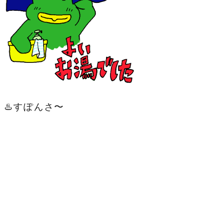
♨️すぽんさ〜