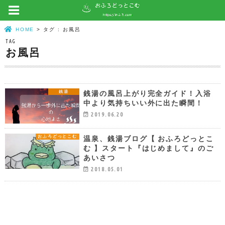
HOME
タグ : お風呂
TAG
お風呂
銭湯の風呂上がり完全ガイド！入浴
銭湯
中より気持ちいい外に出た瞬間！
2019.06.20
温泉、銭湯ブログ【 おふろどっとこ
おふろどっとこむ
む 】スタート『はじめまして』のご
あいさつ
2018.05.01