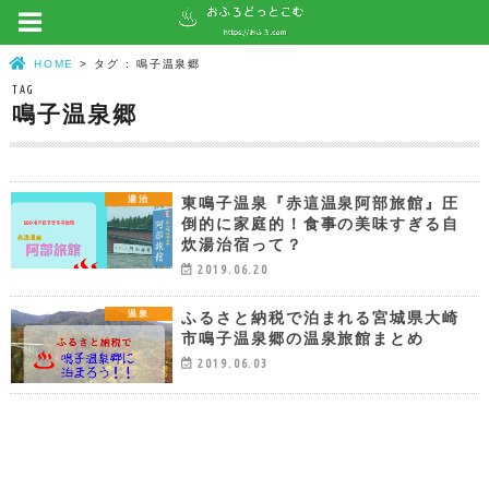
HOME
タグ : 鳴子温泉郷
TAG
鳴子温泉郷
東鳴子温泉『赤這温泉阿部旅館』圧
湯治
倒的に家庭的！食事の美味すぎる自
炊湯治宿って？
2019.06.20
ふるさと納税で泊まれる宮城県大崎
温泉
市鳴子温泉郷の温泉旅館まとめ
2019.06.03