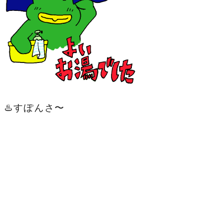
♨️すぽんさ〜