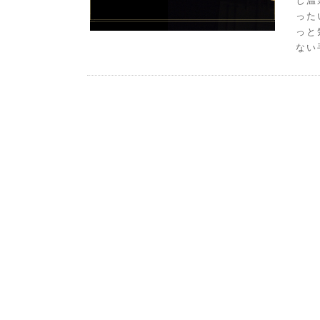
し温
った
っと
ない