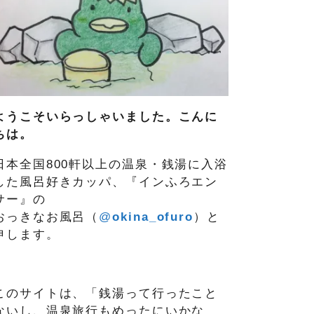
ようこそいらっしゃいました。こんに
ちは。
日本全国800軒以上の温泉・銭湯に入浴
した風呂好きカッパ、『インふろエン
サー』の
おっきなお風呂（
@
okina_ofuro
）
と
申します。
このサイトは、「銭湯って行ったこと
ないし、温泉旅行もめったにいかな