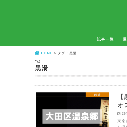
記事一覧
運
温泉
銭湯
温泉・銭湯共通
自宅風呂
HOME
タグ : 黒湯
TAG
黒湯
【
銭湯
オ
20
東京