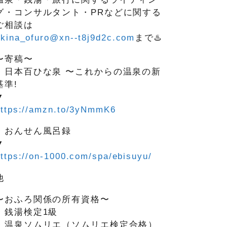
グ・コンサルタント・PRなどに関する
ご相談は
okina_ofuro@xn--t8j9d2c.com
まで♨️
〜寄稿〜
・日本百ひな泉 〜これからの温泉の新
基準!
▼
https://amzn.to/3yNmmK6
・おんせん風呂録
▼
ttps://on-1000.com/spa/ebisuyu/
他
〜おふろ関係の所有資格〜
・銭湯検定1級
・温泉ソムリエ（ソムリエ検定合格）