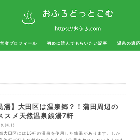
営者プロフィール
初めに読んでもらいたい記事
温泉の適
湯治
お風呂グッズ
旅行、出張
黒湯】大田区は温泉郷？！蒲田周辺の
ススメ天然温泉銭湯7軒
19.04.15
都大田区には15軒の温泉を使用した銭湯があります。しか