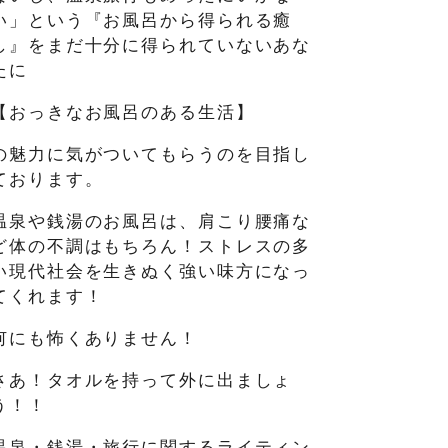
い」という『お風呂から得られる癒
し』をまだ十分に得られていないあな
たに
【おっきなお風呂のある生活】
の魅力に気がついてもらうのを目指し
ております。
温泉や銭湯のお風呂は、肩こり腰痛な
ど体の不調はもちろん！ストレスの多
い現代社会を生きぬく強い味方になっ
てくれます！
何にも怖くありません！
さあ！タオルを持って外に出ましょ
う！！
温泉・銭湯・旅行に関するライティン