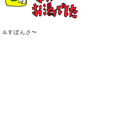
♨️すぽんさ〜