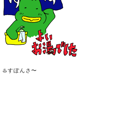
♨️すぽんさ〜