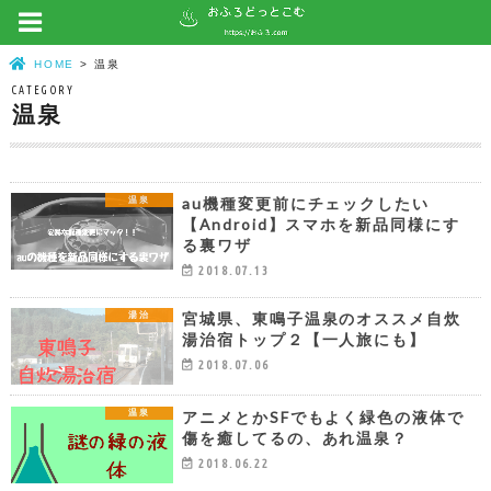
HOME
温泉
CATEGORY
温泉
au機種変更前にチェックしたい
温泉
【Android】スマホを新品同様にす
る裏ワザ
2018.07.13
宮城県、東鳴子温泉のオススメ自炊
湯治
湯治宿トップ２【一人旅にも】
2018.07.06
アニメとかSFでもよく緑色の液体で
温泉
傷を癒してるの、あれ温泉？
2018.06.22