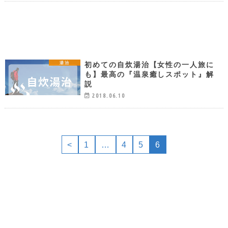
初めての自炊湯治【女性の一人旅に
湯治
も】最高の『温泉癒しスポット』解
説
2018.06.10
<
1
…
4
5
6