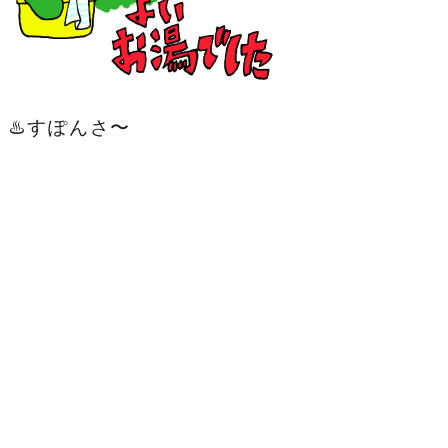
♨️すぽんさ〜