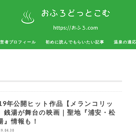
営者プロフィール
初めに読んでもらいたい記事
温泉の適
湯治
お風呂グッズ
旅行、出張
019年公開ヒット作品【メランコリッ
】銭湯が舞台の映画｜聖地『浦安・松
湯』情報も！
19.04.30