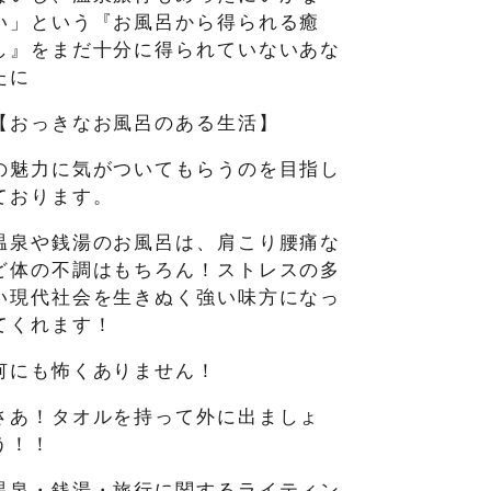
い」という『お風呂から得られる癒
し』をまだ十分に得られていないあな
たに
【おっきなお風呂のある生活】
の魅力に気がついてもらうのを目指し
ております。
温泉や銭湯のお風呂は、肩こり腰痛な
ど体の不調はもちろん！ストレスの多
い現代社会を生きぬく強い味方になっ
てくれます！
何にも怖くありません！
さあ！タオルを持って外に出ましょ
う！！
温泉・銭湯・旅行に関するライティン