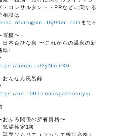
グ・コンサルタント・PRなどに関する
ご相談は
okina_ofuro@xn--t8j9d2c.com
まで♨️
〜寄稿〜
・日本百ひな泉 〜これからの温泉の新
基準!
▼
https://amzn.to/3yNmmK6
・おんせん風呂録
▼
ttps://on-1000.com/spa/ebisuyu/
他
〜おふろ関係の所有資格〜
・銭湯検定1級
・温泉ソムリエ（ソムリエ検定合格）