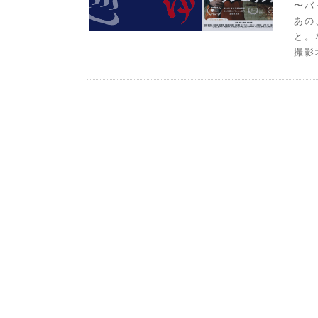
〜バ
あの
と。
撮影