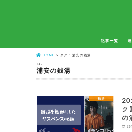
記事一覧
運
温泉
銭湯
温泉・銭湯共通
自宅風呂
HOME
タグ : 浦安の銭湯
TAG
浦安の銭湯
2
銭湯
ク
の
20