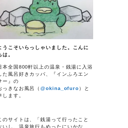
ようこそいらっしゃいました。こんに
ちは。
日本全国800軒以上の温泉・銭湯に入浴
した風呂好きカッパ、『インふろエン
サー』の
おっきなお風呂（
@
okina_ofuro
）
と
申します。
このサイトは、「銭湯って行ったこと
ないし、温泉旅行もめったにいかな