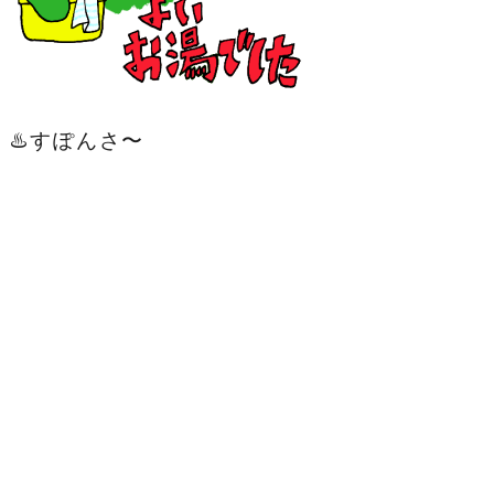
♨️すぽんさ〜