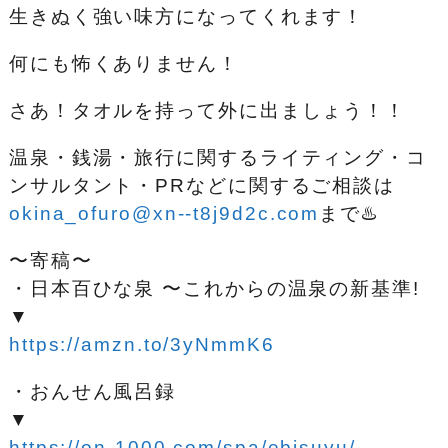
生きぬく強い味方になってくれます！
何にも怖くありません！
さあ！タオルを持って外に出ましょう！！
温泉・銭湯・旅行に関するライティング・コ
ンサルタント・PRなどに関するご相談は
okina_ofuro@xn--t8j9d2c.com
まで♨️
〜寄稿〜
・日本百ひな泉 〜これからの温泉の新基準!
▼
https://amzn.to/3yNmmK6
・おんせん風呂録
▼
https://on-1000.com/spa/ebisuyu/