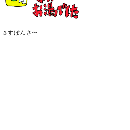
♨️すぽんさ〜