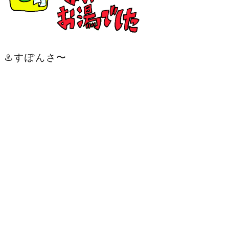
♨️すぽんさ〜