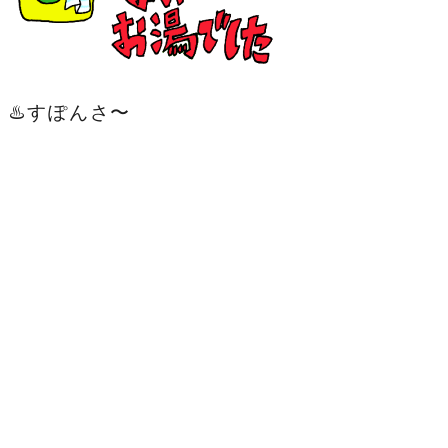
♨️すぽんさ〜