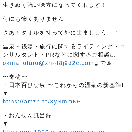
生きぬく強い味方になってくれます！
何にも怖くありません！
さあ！タオルを持って外に出ましょう！！
温泉・銭湯・旅行に関するライティング・コ
ンサルタント・PRなどに関するご相談は
okina_ofuro@xn--t8j9d2c.com
まで♨️
〜寄稿〜
・日本百ひな泉 〜これからの温泉の新基準!
▼
https://amzn.to/3yNmmK6
・おんせん風呂録
▼
https://on-1000.com/spa/ebisuyu/