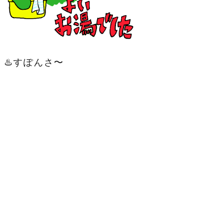
♨️すぽんさ〜