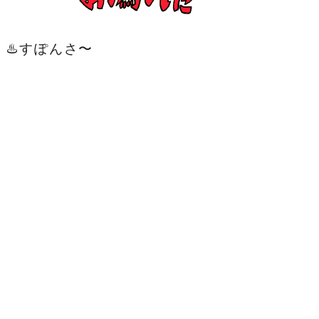
♨️すぽんさ〜