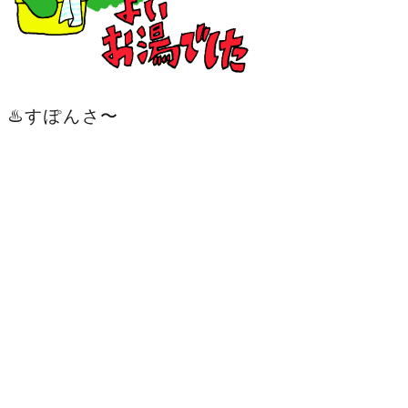
♨️すぽんさ〜